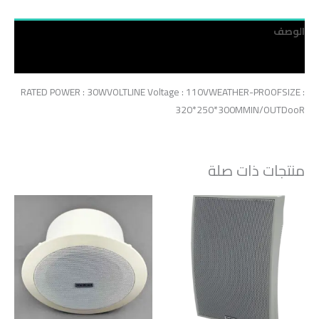
الوصف
مراجعات (0)
RATED POWER : 30WVOLTLINE Voltage : 110VWEATHER-PROOFSIZE :
320*250*300MMIN/OUTDooR
منتجات ذات صلة