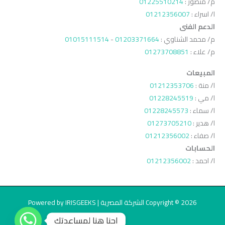
م/ منصور :
01225510214
ا/ اسراء :
01212356007
الدعم الفنى
م/ محمد الشناوي :
01203371664
-
01015111514
م/ علاء :
01273708851
المبيعات
ا/ منة :
01212353706
ا/ مي :
01228245519
ا/ سماء :
01228245573
ا/ هدير :
01273705210
ا/ صفاء :
01212356002
الحسابات
ا/ احمد :
01212356002
Copyright © 2026 الشركة المصرية | Powered by IRISGEEKS
احنا هنا لمساعدتك