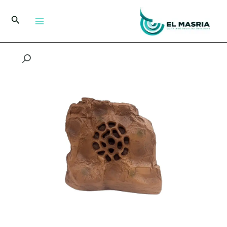
خطي
لى
البحث
لمحتوى