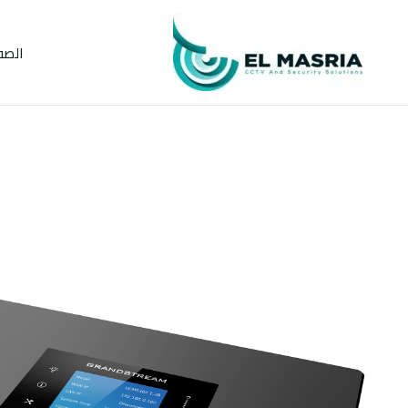
خطي
لى
الصف
لمحتوى