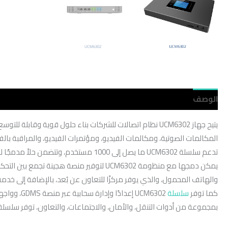
الوصف
مراجعات (0)
يتيح جهاز UCM6302 نظام اتصالات للشركات بناء حلول قوية وقابلة للتوسع للاتصالات الموحدة والتعاون. توفر هذه
المكالمات الصوتية، ومكالمات الفيديو، ومؤتمرات الفيديو، والمراقبة بالفيدي
تدعم سلسلة UCM6302 ما يصل إلى 1000 مستخدم، وتتضمن حلاً مدمجًا للاجتماعات عبر الويب ومؤتمرات الفيديو يتيح للموظفين الاتصال من أجهزة الكمبيوتر المكتبية، والهواتف المحمولة، وأجهزة سلسلة GVC، وهواتف IP.
والهاتف المحمول، والذي يوفر مركزًا للتعاون عن بُعد، بالإضافة إلى خدمة UCM RemoteConnect وهي خدمة سحابية لعبور NAT لضمان اتصالات آمنة عن بُع
كما توفر
سلسلة
بمجموعة من أدوات التنقل، والأمان، والاجتماعات، والتعاون، توفر سلسلة UCM6302 منصة قوية تناسب أي مؤسسة