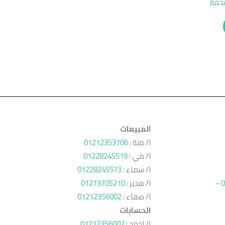
قدمة
المبيعات
ا/ منة :
01212353706
ا/ مي :
01228245519
ا/ سماء :
01228245573
0
-
ا/ هدير :
01273705210
ا/ صفاء :
01212356002
الحسابات
ا/ احمد :
01212356002