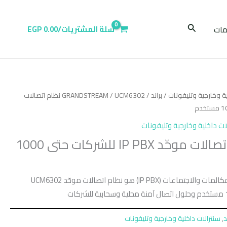
البحث
ات
سلة المشتريات/
0.00
EGP
ية وخارجية وتليفونات
/
براند
/
GRANDSTREAM
/ UCM6302 نظام اتصالات
ات داخلية وخارجية وتليفونات
UCM6302 نظام اتصالات موحّد IP PBX للشركات حتى 1000
UCM6302 هو نظام اتصالات موحّد (IP PBX) يوفّر منصة متكاملة لإدارة المكالمات والاجتماعات
د
,
سنترالات داخلية وخارجية وتليفونات