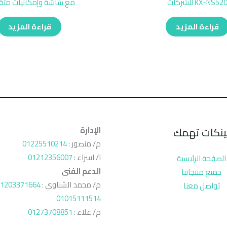
KX-NS52 للشركات
مع شاشة وإمكانيات مت
قراءة المزيد
قراءة المزيد
ينكات تهمك
الإدارة
م/ منصور :
01225510214
ا/ اسراء :
01212356007
الصفحة الرئيسية
الدعم الفنى
جميع منتجاتنا
م/ محمد الشناوي :
1203371664
تواصل معنا
01015111514
م/ علاء :
01273708851