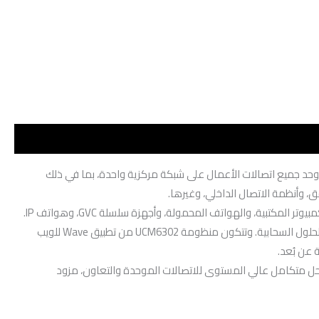
IP PBX منصة توحد جميع اتصالات الأعمال على شبكة مركزية واحدة، بما في ذلك
فق، وأنظمة الاتصال الداخلي، وغيرها.
يمكن دمجها مع منظومة UCM6302 لتوفير منصة هجينة تجمع بين التحكم المحلي لنظام IP PBX في الموقع، وإمكانية الوصول عن بُعد التي توفرها الحلول السحابية. وتتكون منظومة UCM6302 من تطبيق Wave للويب
مع منصات الطرف الثالث. وبفضل تقديمها لحل متكامل عالي المستوى للاتصالات الموحدة والتعاون، مزود