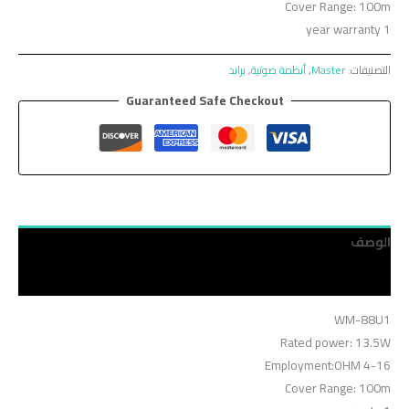
Cover Range: 100m
1 year warranty
التصنيفات:
Master
,
أنظمة صوتية
,
براند
Guaranteed Safe Checkout
الوصف
مراجعات (0)
WM-88U1
Rated power: 13.5W
Employment:OHM 4-16
Cover Range: 100m