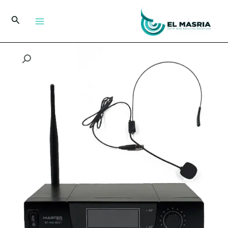
خطي
لى
البحث
لمحتوى