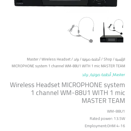
الرئيسية
/
Shop
/
أنظمة صوتية
/
براند
/
/ Wireless Headset
Master
MICROPHONE system 1 channel WM-88U1 WITH 1 mic MASTER TEAM
Master
,
أنظمة صوتية
,
براند
Wireless Headset MICROPHONE system
1 channel WM-88U1 WITH 1 mic
MASTER TEAM
WM-88U1
Rated power: 13.5W
Employment:OHM 4-16