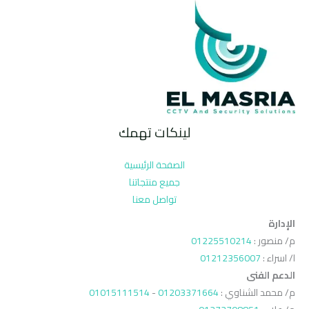
لينكات تهمك
الصفحة الرئيسية
جميع منتجاتنا
تواصل معنا
الإدارة
م/ منصور :
01225510214
ا/ اسراء :
01212356007
الدعم الفنى
م/ محمد الشناوي :
01203371664
-
01015111514