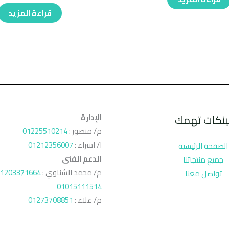
قراءة المزيد
ينكات تهمك
الإدارة
م/ منصور :
01225510214
ا/ اسراء :
01212356007
الصفحة الرئيسية
الدعم الفنى
جميع منتجاتنا
م/ محمد الشناوي :
1203371664
تواصل معنا
01015111514
م/ علاء :
01273708851