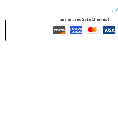
ة
,
براند
Guaranteed Safe Checkout