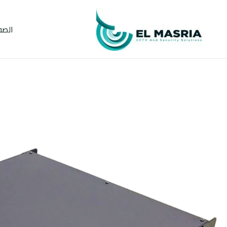
خطي
لى
الصف
لمحتوى