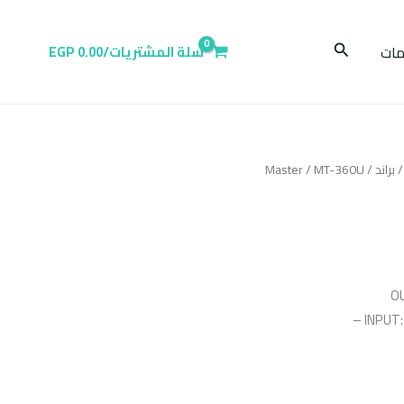
البحث
ات
سلة المشتريات/
0.00
EGP
براند
/
/ MT-360U
Master
O
INPUT: