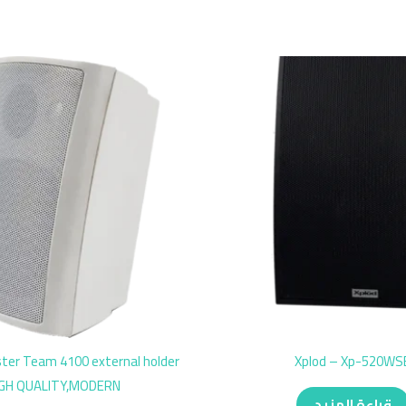
ter Team 4100 external holder
Xplod – Xp-520WS
IGH QUALITY,MODERN
قراءة المزيد