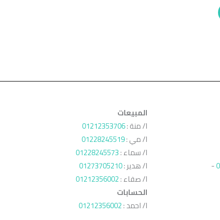
المبيعات
ا/ منة :
01212353706
ا/ مي :
01228245519
ا/ سماء :
01228245573
0
-
ا/ هدير :
01273705210
ا/ صفاء :
01212356002
الحسابات
ا/ احمد :
01212356002