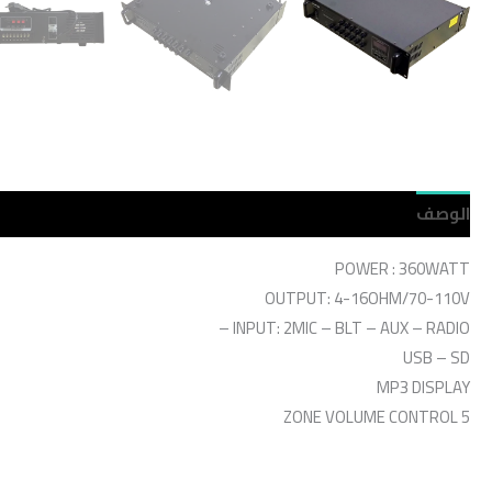
الوصف
مراجعات (0)
POWER : 360WATT
OUTPUT: 4-16OHM/70-110V
INPUT: 2MIC – BLT – AUX – RADIO –
USB – SD
MP3 DISPLAY
5 ZONE VOLUME CONTROL