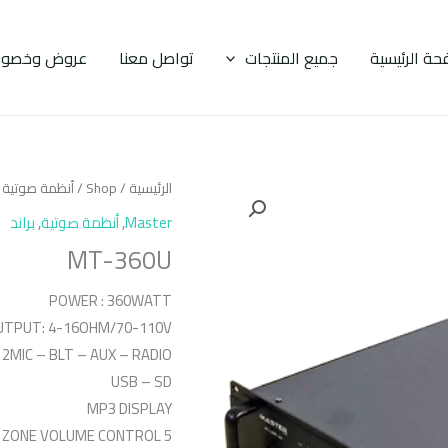
حة الرئيسية
جميع المنتجات
تواصل معنا
عروض وخصوم
الرئيسية
/
Shop
/
أنظمة صوتية
/
Master
,
أنظمة صوتية
,
براند
MT-360U
POWER : 360WATT
UTPUT: 4-16OHM/70-110V
 2MIC – BLT – AUX – RADIO –
USB – SD
MP3 DISPLAY
5 ZONE VOLUME CONTROL