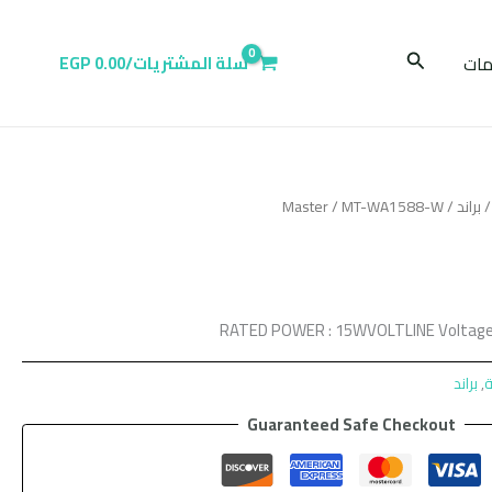
البحث
ات
سلة المشتريات/
0.00
EGP
براند
/
/ MT-WA1588-W
Master
RATED POWER : 15WVOLTLINE Voltage
ة
,
براند
Guaranteed Safe Checkout