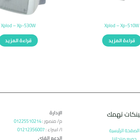
Xplod – Xp-530W
Xplod – Xp-510W
قراءة المزيد
قراءة المزيد
ينكات تهمك
الإدارة
م/ منصور :
01225510214
ا/ اسراء :
01212356007
الصفحة الرئيسية
الدعم الفنى
جميع منتجاتنا