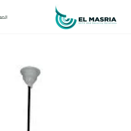
خطي
لى
الصف
لمحتوى