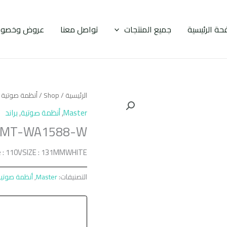
حة الرئيسية
جميع المنتجات
تواصل معنا
عروض وخصوم
الرئيسية
/
Shop
/
أنظمة صوتية
/
Master
,
أنظمة صوتية
,
براند
MT-WA1588-W
 : 110VSIZE : 131MMWHITE
التصنيفات:
Master
,
أنظمة صوتي