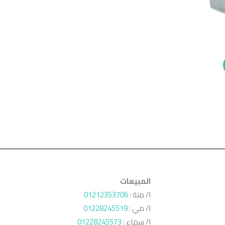
المبيعات
ا/ منة :
01212353706
ا/ مي :
01228245519
ا/ سماء :
01228245573