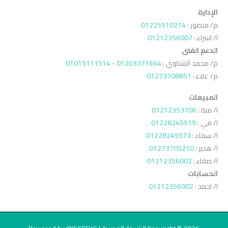
الإدارة
م/ منصور :
01225510214
ا/ اسراء :
01212356007
الدعم الفنى
م/ محمد الشناوي :
01203371664
-
01015111514
م/ علاء :
01273708851
المبيعات
ا/ منة :
01212353706
ا/ مي :
01228245519
ا/ سماء :
01228245573
ا/ هدير :
01273705210
ا/ صفاء :
01212356002
الحسابات
ا/ احمد :
01212356002