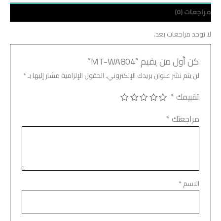
مراجعات (0)
لا توجد مراجعات بعد.
كن أول من يقيم “MT-WA804”
لن يتم نشر عنوان بريدك الإلكتروني.
الحقول الإلزامية مشار إليها بـ
*
تقييمك
*
مراجعتك
*
الاسم
*