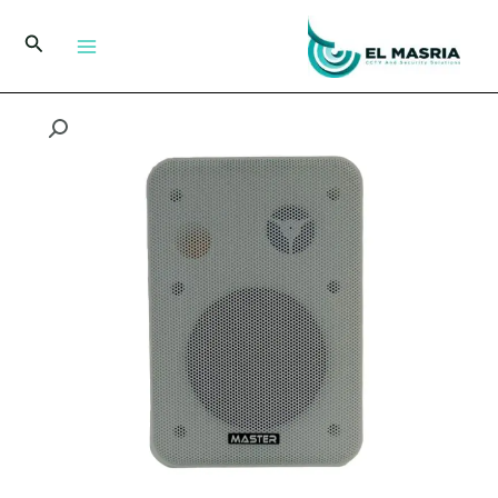
خطي
لى
البحث
لمحتوى