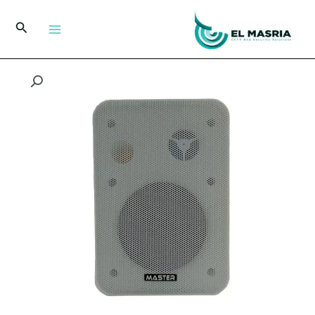
خطي
لى
البحث
لمحتوى