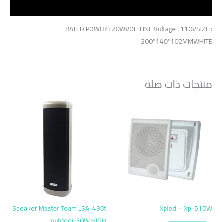
مراجعات (0)
RATED POWER : 20WVOLTLINE Voltage : 110VSIZE :
200*140*102MMWHITE
منتجات ذات صلة
Speaker Master Team LSA-430t
Xplod – Xp-510W
outdoor 30W HIGH