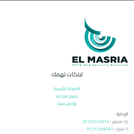
لينكات تهمك
الصفحة الرئيسية
جميع منتجاتنا
تواصل معنا
الإدارة
م/ منصور :
01225510214
ا/ اسراء :
01212356007