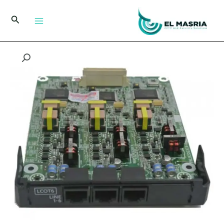
خطي
لى
البحث
لمحتوى