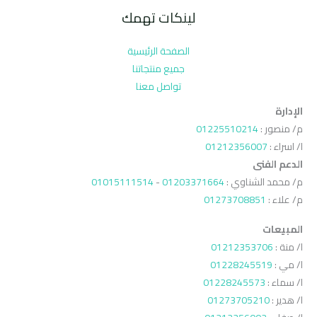
لينكات تهمك
الصفحة الرئيسية
جميع منتجاتنا
تواصل معنا
الإدارة
م/ منصور :
01225510214
ا/ اسراء :
01212356007
الدعم الفنى
م/ محمد الشناوي :
01203371664
-
01015111514
م/ علاء :
01273708851
المبيعات
ا/ منة :
01212353706
ا/ مي :
01228245519
ا/ سماء :
01228245573
ا/ هدير :
01273705210