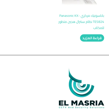
باناسونيك مركزي Panasonic KX-
TES824 نظام سنترال هجين متطور
للمكاتب
قراءة المزيد