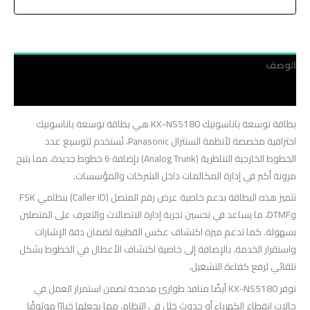
الوصف
مراجعات (0)
بطاقة توسعة باناسونيك KX-NS5180 هي بطاقة توسعة باناسونيك
احترافية مخصصة لأنظمة السنترال Panasonic، تُستخدم لتوسيع عدد
الخطوط الخارجية التناظرية (Analog Trunk) بإضافة 6 خطوط جديدة، مما يتيح
مرونة أكبر في إدارة المكالمات داخل الشركات والمؤسسات.
تتميز هذه البطاقة بدعم خاصية عرض رقم المتصل (Caller ID) بنظامي FSK
وDTMF، ما يساعد في تحسين تجربة إدارة الاتصالات والتعرف على المتصلين
بسهولة. كما تدعم ميزة اكتشاف عكس القطبية لضمان دقة الإشارات
واستقرار الخدمة، بالإضافة إلى خاصية اكتشاف الأعطال في الخطوط بشكل
تلقائي لرفع كفاءة التشغيل.
توفر KX-NS5180 أيضًا منافذ طوارئ مدمجة تضمن استمرار العمل في
حالات انقطاع الكهرباء أو حدوث خلل في النظام، مما يجعلها خيارًا موثوقًا